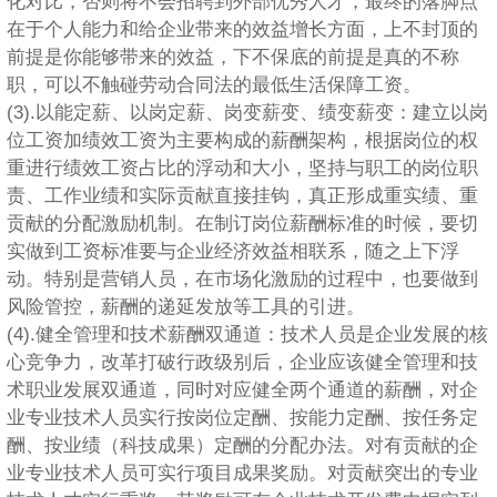
化对比，否则将不会招聘到外部优秀人才，最终的落脚点
在于个人能力和给企业带来的效益增长方面，上不封顶的
前提是你能够带来的效益，下不保底的前提是真的不称
职，可以不触碰劳动合同法的最低生活保障工资。
(3).以能定薪、以岗定薪、岗变薪变、绩变薪变：建立以岗
位工资加绩效工资为主要构成的薪酬架构，根据岗位的权
重进行绩效工资占比的浮动和大小，坚持与职工的岗位职
责、工作业绩和实际贡献直接挂钩，真正形成重实绩、重
贡献的分配激励机制。在制订岗位薪酬标准的时候，要切
实做到工资标准要与企业经济效益相联系，随之上下浮
动。特别是营销人员，在市场化激励的过程中，也要做到
风险管控，薪酬的递延发放等工具的引进。
(4).健全管理和技术薪酬双通道：技术人员是企业发展的核
心竞争力，改革打破行政级别后，企业应该健全管理和技
术职业发展双通道，同时对应健全两个通道的薪酬，对企
业专业技术人员实行按岗位定酬、按能力定酬、按任务定
酬、按业绩（科技成果）定酬的分配办法。对有贡献的企
业专业技术人员可实行项目成果奖励。对贡献突出的专业