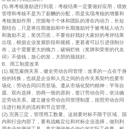
(5).将考核激励进行到底：考核结果一定要做好应用，绩效
管理和考核不是为了薪酬的分配，而是实现考核的增量和
考核激励作用，挖掘每个个体和团队的潜在内动力，长短
期结合，只是将任期激励和中长期激励对于被考核人动力
和激励不足，奖优罚劣，不要你好我好大家好的考评结果
出现，根据企业发展阶段和规模，更甚者可以引进强制分
布，这个需要更大的魄力，破铜烂铁（奖牌和荣誉的代名
词）不值钱，放心的发，大胆的颁就好。
B、用工制度改革
(1).规范雇佣关系，健全劳动合同管理：改革的一点在于身
份的转换，也就是企业和人员之间的合作关系契约也要市
场化：劳动合同闪亮登场。遵从市场化契约精神：平等自
愿、双向选择、协商一致的原则，签订劳动合同，依法确
定劳动关系。建立健全劳动合同管理制度，按照劳动合同
法进行相关的流程和节点管理。
(2).完善三定，管理用工数量。这就要对标不限于区域、国
内和行业内部了，要有战略定位和对标企业选择，做到利
用专业的测评工具，真实测评每个岗位的实际工作量，根