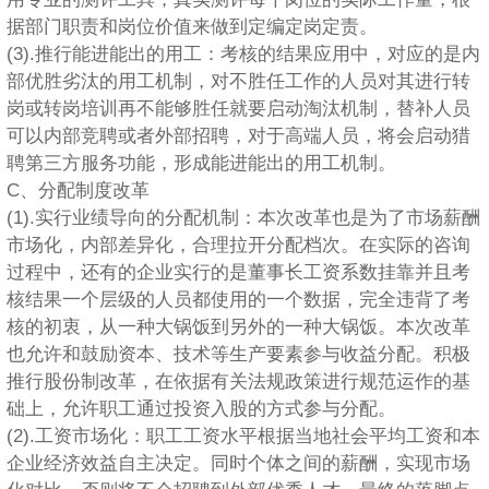
据部门职责和岗位价值来做到定编定岗定责。
(3).推行能进能出的用工：考核的结果应用中，对应的是内
部优胜劣汰的用工机制，对不胜任工作的人员对其进行转
岗或转岗培训再不能够胜任就要启动淘汰机制，替补人员
可以内部竞聘或者外部招聘，对于高端人员，将会启动猎
聘第三方服务功能，形成能进能出的用工机制。
C、分配制度改革
(1).实行业绩导向的分配机制：本次改革也是为了市场薪酬
市场化，内部差异化，合理拉开分配档次。在实际的咨询
过程中，还有的企业实行的是董事长工资系数挂靠并且考
核结果一个层级的人员都使用的一个数据，完全违背了考
核的初衷，从一种大锅饭到另外的一种大锅饭。本次改革
也允许和鼓励资本、技术等生产要素参与收益分配。积极
推行股份制改革，在依据有关法规政策进行规范运作的基
础上，允许职工通过投资入股的方式参与分配。
(2).工资市场化：职工工资水平根据当地社会平均工资和本
企业经济效益自主决定。同时个体之间的薪酬，实现市场