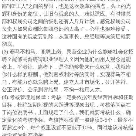
部”和“工人”之间的界限，也是这次改革的痛点，头上的光
辉和身份的象征，让旧有观念的人，难以适应。有时候总
部和权属公司之间的级别还有人斤斤计较，感觉权属公司
负责人如果薪酬比集团总部的人高了，心里也很难接受，
这种固有的观念要割除，从董事长、总经理等决策层就要
彻底。
(3).赛马不相马、竞聘上岗。民营企业为什么能够社会化招
聘？能够高薪聘请职业经理人？因为他们的用人观念是能
者上、平者让、庸者下，是你能够带来什么效益，我就给
你什么样的薪酬，做到责权利对等的同时，实现赛马不相
马，有能力你就竞聘上岗。建立人才市场化，公开答辩、
公正评价、公示测评结果，不拘一格用人才。
(4).考核管理是保障：考核一定要依据年度经营目标和任期
目标，杜绝短期短视的大跃进等现象出现，考核落脚点在
于岗位说明书，上面规定了什么，我们就要考核什么，确
定量化的考核指标。考核指标设置一般建议3-5个，最多不
要超过8个，每个权重设置不应低于10%。同时建议考核指
标设置为动态指标。