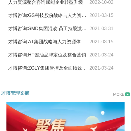
人力资源整合咨询赋能企业转型升级
2022-10-02
才博咨询:GS科技股份战略与人力资源变革
2021-03-15
才博咨询:SMD集团混改:员工持股激励机制建设
2021-03-31
才博咨询:AT集团战略与人力资源体系建设
2021-03-15
才博咨询:HT酱油品牌定位及整合营销
2021-03-24
才博咨询:ZGLY集团管控及全面绩效咨询
2021-03-24
才博管理文摘